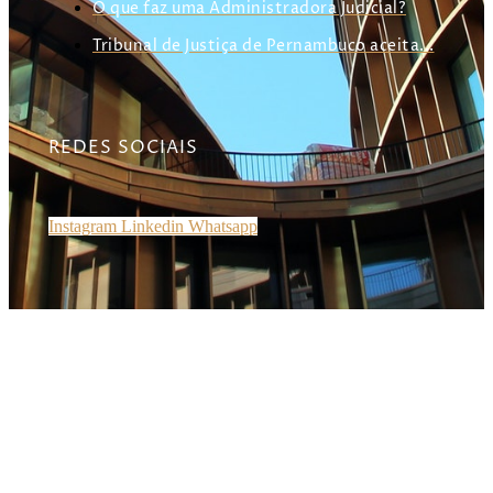
O que faz uma Administradora Judicial?
Tribunal de Justiça de Pernambuco aceita...
REDES SOCIAIS
Instagram
Linkedin
Whatsapp