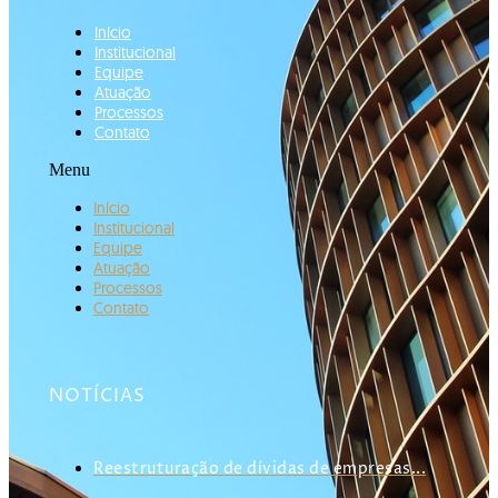
Início
Institucional
Equipe
Atuação
Processos
Contato
Menu
Início
Institucional
Equipe
Atuação
Processos
Contato
NOTÍCIAS
Reestruturação de dívidas de empresas...